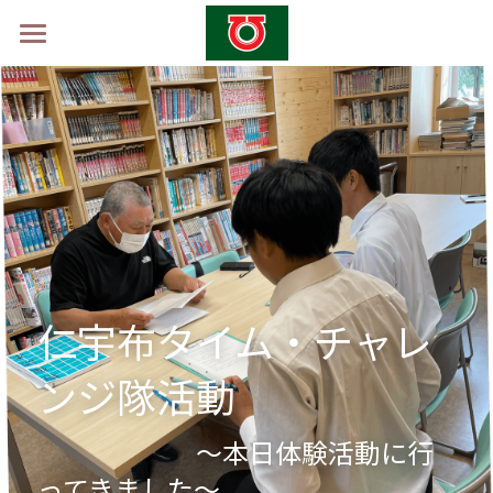
ホーム
学校概要
山村留学制度
山村留学体験会2026 -秋-
採用情報
仁宇布タイム・チャレ
お問い合わせ
ンジ隊活動
　　　　　　～本日体験活動に行
ってきました～