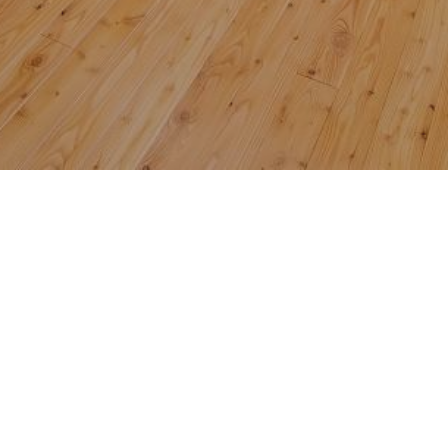
美深町立仁宇布小中学校
お問い合わせ
〒098-2208
TEL　 
01656-2-4003
北海道中川郡美深町字仁宇
FAX　01656-2-3917
布252番地