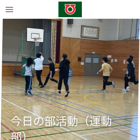
ホーム
学校概要
山村留学制度
山村留学体験会2026 -秋-
採用情報
お問い合わせ
今日の部活動（運動
部）