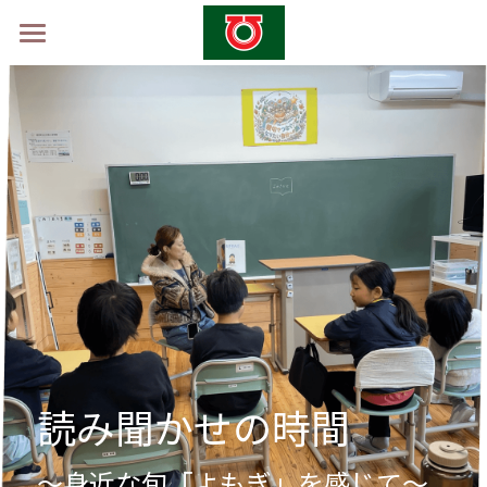
ホーム
学校概要
山村留学制度
山村留学体験会2026 -秋-
採用情報
お問い合わせ
読み聞かせの時間
～身近な旬「よもぎ」を感じて～