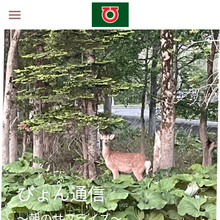
ホーム
学校概要
山村留学制度
山村留学体験会2026 -秋-
採用情報
お問い合わせ
ぴょん通信
～朝のサプライズ～