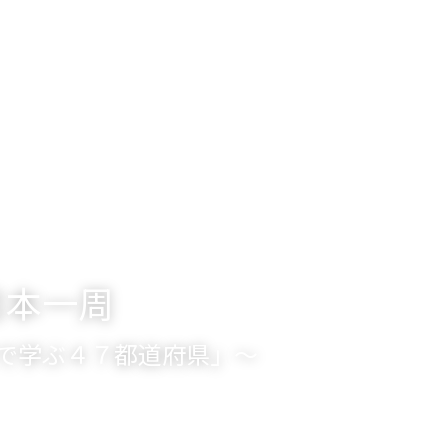
ホーム
学校概要
山村留学制度
山村留学
日本一周
で学ぶ４７都道府県」～