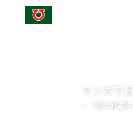
美深町立仁宇布小中学校
マンガで
～「桃太郎電鉄