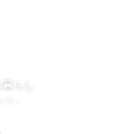
ホーム
学校概要
山村留学制度
山村留学
の暮らし
いて～