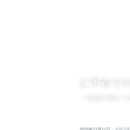
美深町立仁宇布小中学校
仁宇布で
～冬道の車につ