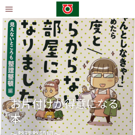
ホーム
学校概要
山村留学制度
山村留学体験会2026 -秋-
採用情報
お問い合わせ
お片付けが得意になる
本
～整理整頓編～