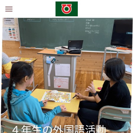
ホーム
学校概要
山村留学制度
山村留学体験会2026 -秋-
採用情報
お問い合わせ
４年生の外国語活動