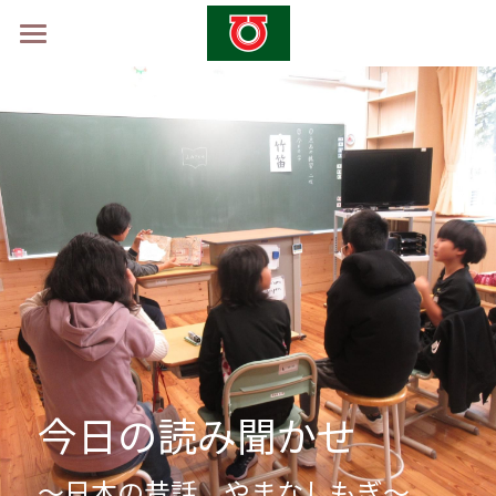
ホーム
学校概要
山村留学制度
山村留学体験会2026 -秋-
採用情報
お問い合わせ
今日の読み聞かせ
～日本の昔話　やまなしもぎ～