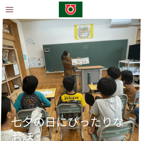
ホーム
学校概要
山村留学制度
山村留学体験会2026 -秋-
採用情報
お問い合わせ
七夕の日にぴったりな
お話