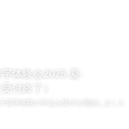
ホーム
学校概要
山村留学制度
山村留学
学体験会2025-夏-
（受付終了）
親子留学体験の申込み受付を開始しました