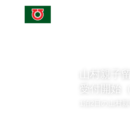
美深町立仁宇布小中学校
山村親子留
受付開始
1泊2日の山村